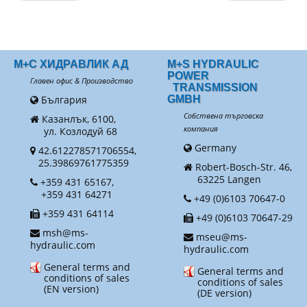
М+С ХИДРАВЛИК АД
M+S HYDRAULIC
POWER
Главен офис & Производство
TRANSMISSION
България
GMBH
Собствена търговска
Казанлък, 6100,
компания
ул. Козлодуй 68
Germany
42.612278571706554,
25.39869761775359
Robert-Bosch-Str. 46,
63225 Langen
+359 431 65167,
+359 431 64271
+49 (0)6103 70647-0
+359 431 64114
+49 (0)6103 70647-29
msh@ms-
mseu@ms-
hydraulic.com
hydraulic.com
General terms and
General terms and
conditions of sales
conditions of sales
(EN version)
(DE version)