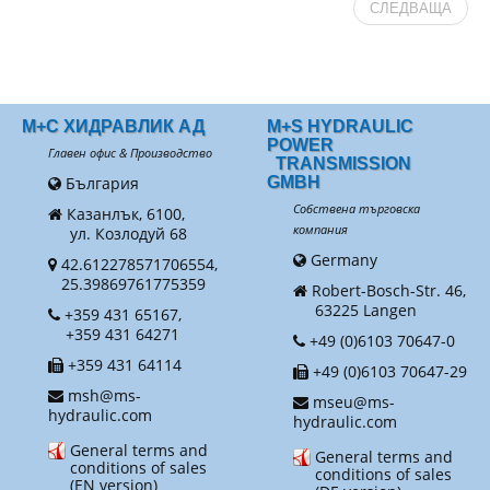
СЛЕДВАЩА
М+С ХИДРАВЛИК АД
M+S HYDRAULIC
POWER
Главен офис & Производство
TRANSMISSION
България
GMBH
Собствена търговска
Казанлък, 6100,
компания
ул. Козлодуй 68
Germany
42.612278571706554,
25.39869761775359
Robert-Bosch-Str. 46,
63225 Langen
+359 431 65167,
+359 431 64271
+49 (0)6103 70647-0
+359 431 64114
+49 (0)6103 70647-29
msh@ms-
mseu@ms-
hydraulic.com
hydraulic.com
General terms and
General terms and
conditions of sales
conditions of sales
(EN version)